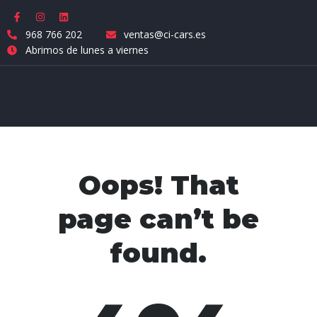
968 766 202
ventas@ci-cars.es
Abrimos de lunes a viernes
Oops! That
page can’t be
found.