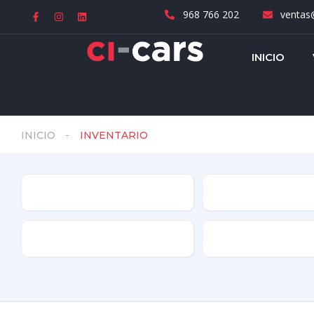
968 766 202
ventas@
INICIO
INICIO
INVENTARIO
Marca
Modelo
Combustible
Año