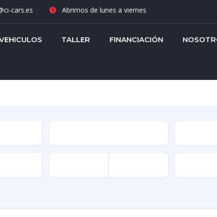
ci-cars.es
Abrimos de lunes a viernes
VEHICULOS
TALLER
FINANCIACIÓN
NOSOTR
Versión
Carrocerí
Transmis