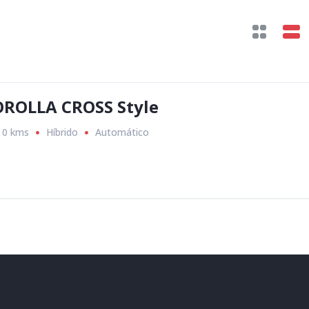
OROLLA CROSS Style
0 kms
Híbrido
Automático