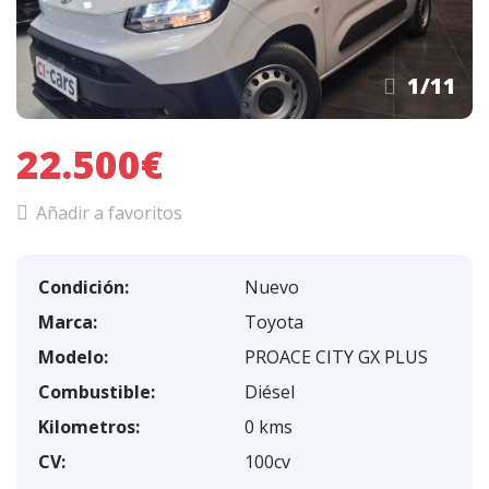
1
/
11
22.500€
Añadir a favoritos
Condición:
Nuevo
Marca:
Toyota
Modelo:
PROACE CITY GX PLUS
Combustible:
Diésel
Kilometros:
0 kms
CV:
100cv