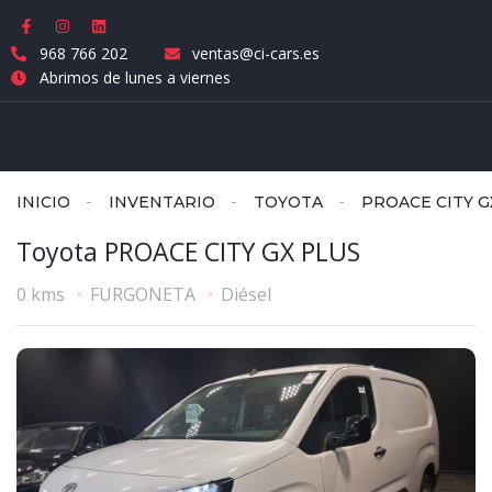
968 766 202
ventas@ci-cars.es
Abrimos de lunes a viernes
INICIO
INVENTARIO
TOYOTA
PROACE CITY G
Toyota PROACE CITY GX PLUS
0 kms
FURGONETA
Diésel